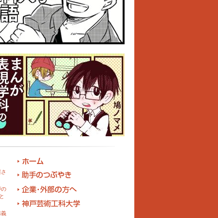
催さ
がの
と
講義