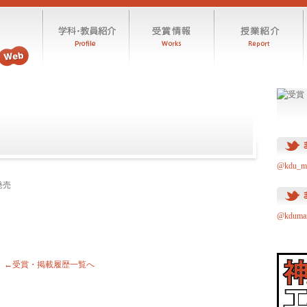
@kdu_
発売
@kdum
←受賞・掲載履歴一覧へ