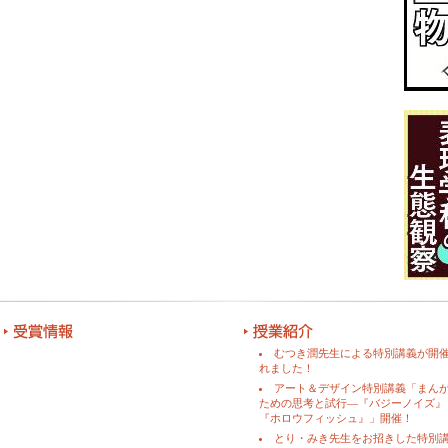
むつき潤先生による特別講義が開
れました！
アート＆デザイン特別講義「まん
ための思考と試行―『バジーノイズ』
『ホロウフィッシュ』」開催！
とり・みき先生をお招きした特別