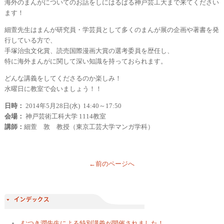
海外のまんがについてのお話をしにはるばる神戸芸工大まで来てください
ます！
細萱先生はまんが研究員・学芸員として多くのまんが展の企画や著書を発
行している方で、
手塚治虫文化賞、読売国際漫画大賞の選考委員を歴任し、
特に海外まんがに関して深い知識を持っておられます。
どんな講義をしてくださるのか楽しみ！
水曜日に教室で会いましょう！！
日時：
2014年5月28日(水) 14:40～17:50
会場：
神戸芸術工科大学 1114教室
講師：
細萱 敦 教授（東京工芸大学マンガ学科）
←前のページへ
むつき潤先生による特別講義が開催されました！