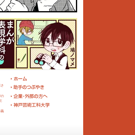
催さ
がの
と
講義