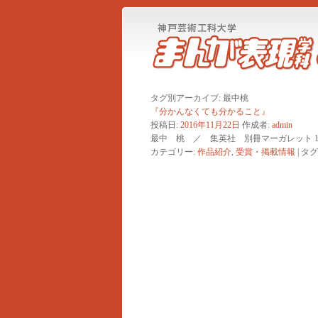
タグ別アーカイブ:
最中桃
『分かんなくても分かること』
投稿日:
2016年11月22日
作成者:
admin
最中 桃 ／ 集英社 別冊マーガレット 1
カテゴリー:
作品紹介
,
受賞・掲載情報
|
タグ