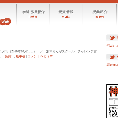
@kdu_
1月号（2016年10月13日） ／ 別マまんがスクール チャレンジ賞
:
［受賞］
,
最中桃
|
コメントをどうぞ
@kdum