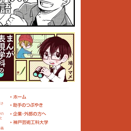
催さ
がの
と
講義