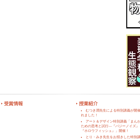
むつき潤先生による特別講義が開
れました！
アート＆デザイン特別講義「まん
ための思考と試行―『バジーノイズ』
『ホロウフィッシュ』」開催！
とり・みき先生をお招きした特別