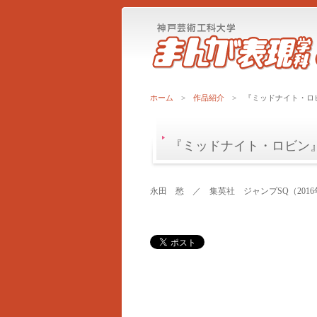
ホーム
>
作品紹介
> 『ミッドナイト・ロ
『ミッドナイト・ロビン
永田 愁 ／ 集英社 ジャンプSQ（201