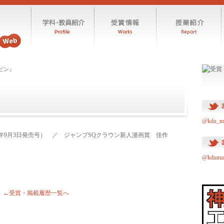
ビン』
』
@kdu_
6年9月3日発売号） ／ ジャンプSQクラウン新人漫画賞 佳作
@kdum
←受賞・掲載履歴一覧へ