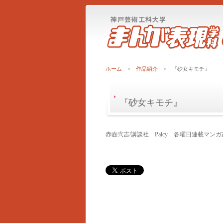
ホーム
>
作品紹介
> 『砂女キモチ』
『砂女キモチ』
赤壺弐吉/講談社 Palcy 各曜日連載マ