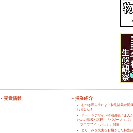
むつき潤先生による特別講義が開
れました！
アート＆デザイン特別講義「まん
ための思考と試行―『バジーノイズ』
『ホロウフィッシュ』」開催！
とり・みき先生をお招きした特別