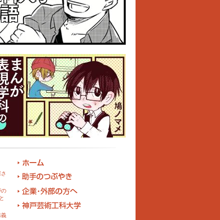
催さ
がの
と
講義